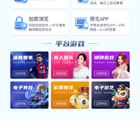
巴媒揭示恩德里克缺席原因战术纪律不足无法满足安
帅要求
2026-08-03
26 次阅读