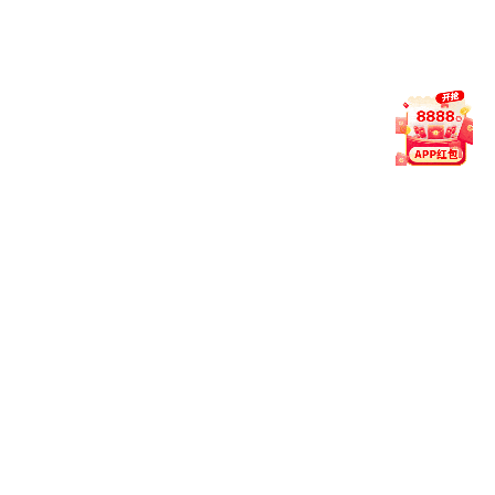
偏好提供个性推送。
v6.2.0：
新增“热投榜”，自动聚合平台高关注赛事，便于快
速浏览。
v5.9.2：
话题聚合功能加入，集中展示当日热议赛事与趋
势。
界面与交互
v6.3.0：
全局交互动效优化，页面滚动与模块切换更流
畅。
v6.1.3：
夜间模式字体与背景对比度调整，提升阅读舒适
度。
v6.0.0：
视觉风格全面焕新，支持浅色与暗色模式自动切
换。