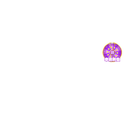
功能模块更新 · 分类查看版本
演进
我们从功能角度归纳最近多个版本的主要更新内容，便于你