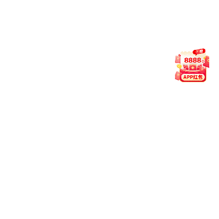
实时比分&赛程
覆盖各大热门体育联赛，推送精准及时，助您不错过IM官方版网站登