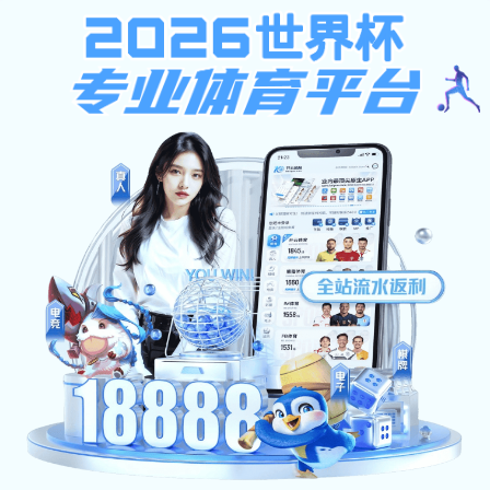
注册入口
立即下载 IM官方 App
集实时比分、深度分析、社群互动于一体，IM官方版网站登
录入口-IM(中国)用户专属的全场景赛事体验入口。
App Store 下载
Google Play 获取
极速比分
数据洞察
互动社区