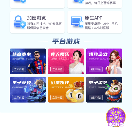
适配旧机型夜间模式，解决字体样式兼容问题。
整体响应速度提升，页面切换更为顺滑。
2023年9月15日 · App v5.3.2
账户系统安全性增强
引入双重验证机制，提升用户资产与数据安全。
支持查看历史登录设备，异常访问可第一时间排查。
解决验证码间歇性延迟问题，提升注册体验。
2023年8月1日 · App v5.2.8
赛事提醒与首页模块升级
优化赛事提醒组件，新增浮动提醒条，查看更直观。
推出“今日焦点赛事”桌面小组件，重要赛事不错过。
历史数据筛选功能加强，查阅记录更省力。
2023年6月10日 · App v5.2.0