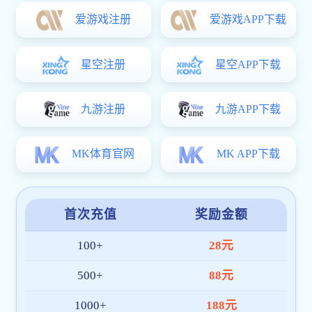
我们不仅构建防线，更不断优化每一个安全细节
IM官方 · 应用版本更新日志